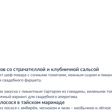
тов со страчателлой и клубничной сальсой
 от шеф-повара с сочными томатами, нежным сыром и пика
я свадебного фуршета.
я закуска с пикантным тартаром из говядины, вялеными то
ичный вариант для свадебного аперитива.
лосося в тайском маринаде
 лосося с имбирём, чесноком и чили – необычное и лёгкое 