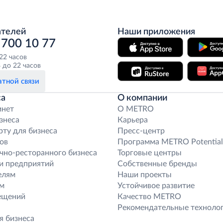
ателей
Наши приложения
 700 10 77
 22 часов
 до 22 часов
тной связи
са
О компании
инет
O METRO
знеса
Карьера
рту для бизнеса
Пресс-центр
ов
Программа METRO Potential
чно-ресторанного бизнеса
Торговые центры
и предприятий
Собственные бренды
елям
Наши проекты
м
Устойчивое развитие
ещений
Качество METRO
Рекомендательные техноло
я бизнеса