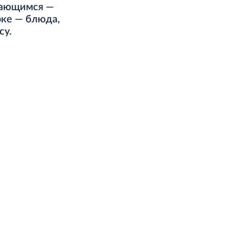
нающимся —
рке — блюда,
су.