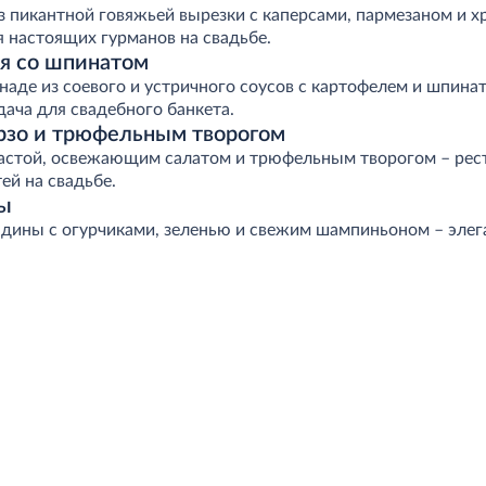
з пикантной говяжьей вырезки с каперсами, пармезаном и 
я настоящих гурманов на свадьбе.
я со шпинатом
аде из соевого и устричного соусов с картофелем и шпина
ача для свадебного банкета.
орзо и трюфельным творогом
пастой, освежающим салатом и трюфельным творогом – рес
ей на свадьбе.
ны
дины с огурчиками, зеленью и свежим шампиньоном – элега