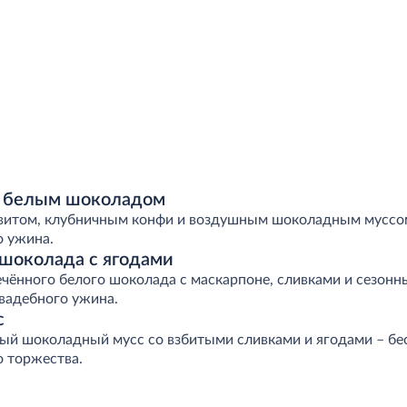
с белым шоколадом
витом, клубничным конфи и воздушным шоколадным муссо
о ужина.
 шоколада с ягодами
чённого белого шоколада с маскарпоне, сливками и сезонн
вадебного ужина.
с
ый шоколадный мусс со взбитыми сливками и ягодами – б
о торжества.