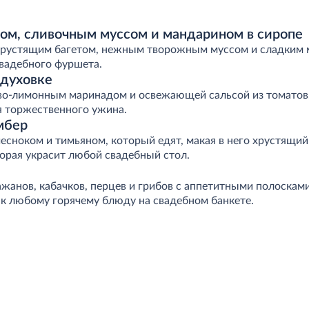
ном, сливочным муссом и мандарином в сиропе
 хрустящим багетом, нежным творожным муссом и сладким
свадебного фуршета.
 духовке
во-лимонным маринадом и освежающей сальсой из томатов,
я торжественного ужина.
мбер
есноком и тимьяном, который едят, макая в него хрустящий 
торая украсит любой свадебный стол.
ажанов, кабачков, перцев и грибов с аппетитными полосками
к любому горячему блюду на свадебном банкете.